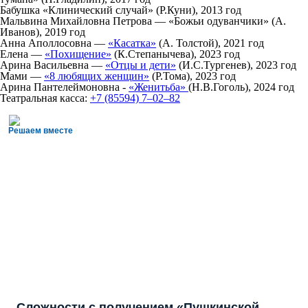
Бабушка «Клинический случай» (Р.Куни), 2013 год
Мальвина Михайловна Петрова — «Божьи одуванчики» (А.
Иванов), 2019 год
Анна Аполлосовна —
«Касатка»
(А. Толстой), 2021 год
Елена —
«Похищение»
(К.Степанычева), 2023 год
Арина Васильевна —
«Отцы и дети»
(И.С.Тургенев), 2023 год
Мами —
«8 любящих женщин»
(Р.Тома), 2023 год
Арина Пантелеймоновна -
«Женитьба»
(Н.В.Гоголь), 2024 год
Театральная касса:
+7 (85594) 7‒02‒82
Решаем вместе
Сложности с получением «Пушкинской