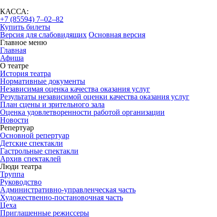
КАССА:
+7 (85594) 7‒02‒82
Купить билеты
Версия для слабовидящих
Основная версия
Главное меню
Главная
Афиша
О театре
История театра
Нормативные документы
Независимая оценка качества оказания услуг
Результаты независимой оценки качества оказания услуг
План сцены и зрительного зала
Оценка удовлетворенности работой организации
Новости
Репертуар
Основной репертуар
Детские спектакли
Гастрольные спектакли
Архив спектаклей
Люди театра
Труппа
Руководство
Административно-управленческая часть
Художественно-постановочная часть
Цеха
Приглашенные режиссеры