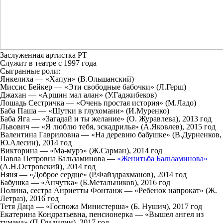
Заслуженная артистка РТ
Служит в театре с 1997 года
Сыгранные роли:
Янкелиха — «Хапун» (В.Ольшанский)
Миссис Бейкер — «Эти свободные бабочки» (Л.Герш)
Джахан — «Аршин мал алан» (У.Гаджибеков)
Лошадь Сестричка — «Очень простая история» (М.Ладо)
Баба Паша — «Шутки в глухомани» (И.Муренко)
Баба Яга — «Загадай и ты желание» (О. Журавлева), 2013 год
Львович — «Я люблю тебя, эскадрилья» (А.Яковлев), 2015 год
Валентина Гавриловна — «На деревню бабушке» (В.Дурненков,
Ю.Алесин), 2014 год
Викторина — «Ма-мурэ» (Ж.Сарман), 2014 год
Павла Петровна Бальзаминова —
«Женитьба Бальзаминова»
(А.Н.Островский), 2014 год
Няня — «Доброе сердце» (Р.Файздрахманов), 2014 год
Бабушка — «Анчутка» (Б.Метальников), 2016 год
Полина, сестра Анриетты Фонтанж — «Ребенок напрокат» (Ж.
Летраз), 2016 год
Тетя Даца — «Госпожа Министерша» (Б. Нушич), 2017 год
Екатерина Кондратьевна, пенсионерка — «Вышел ангел из
тумана» (П.Гладилин), 2017 год