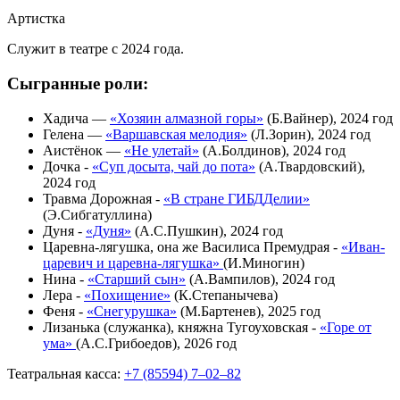
Артистка
Служит в театре с 2024 года.
Сыгранные роли:
Хадича —
«Хозяин алмазной горы»
(Б.Вайнер), 2024 год
Гелена —
«Варшавская мелодия»
(Л.Зорин), 2024 год
Аистёнок —
«Не улетай»
(А.Болдинов), 2024 год
Дочка -
«Суп досыта, чай до пота»
(А.Твардовский),
2024 год
Травма Дорожная -
«В стране ГИБДДелии»
(Э.Сибгатуллина)
Дуня -
«Дуня»
(А.С.Пушкин), 2024 год
Царевна-лягушка, она же Василиса Премудрая -
«Иван-
царевич и царевна-лягушка»
(И.Миногин)
Нина -
«Старший сын»
(А.Вампилов), 2024 год
Лера -
«Похищение»
(К.Степанычева)
Феня -
«Снегурушка»
(М.Бартенев), 2025 год
Лизанька (служанка), княжна Тугоуховская -
«Горе от
ума»
(А.С.Грибоедов), 2026 год
Театральная касса:
+7 (85594) 7‒02‒82