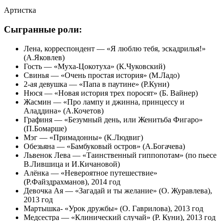
Артистка
Сыгранные роли:
Лена, корреспондент — «Я люблю тебя, эскадрилья!»
(А.Яковлев)
Гость — «Муха-Цокотуха» (К.Чуковский)
Свинья — «Очень простая история» (М.Ладо)
2-ая девушка — «Папа в паутине» (Р.Куни)
Нюся — «Новая история трех поросят» (Б. Вайнер)
Жасмин — «Про лампу и джинна, принцессу и
Аладдина» (А.Кочетов)
Графиня — «Безумный день, или Женитьба Фигаро»
(П.Бомарше)
Мэг — «Примадонны» (К.Людвиг)
Обезьяна — «Бамбуковый остров» (А.Богачева)
Львенок Лева — «Таинственный гиппопотам» (по пьесе
В.Лившица и И.Кичановой)
Алёнка — «Невероятное путешествие»
(Р.Файздрахманов), 2014 год
Девочка Ая — «Загадай и ты желание» (О. Журавлева),
2013 год
Мартышка- «Урок дружбы» (О. Гаврилова), 2013 год
Медсестра — «Клинический случай» (Р. Куни), 2013 год