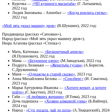
Курочка —
«ЧП куриного масштаба»
(Г. Латышева),
2022 год
Лидия Зиновьева – Аннибал —
«Когда роились грезы»
,
2022 год
«Мой зять украл машину дров»
(В.Шукшин), 2022 год:
Продавщица (рассказ «Сапожки»),
Народ (рассказ «Мой зять украл машину дров»),
Нюра Агапова (рассказ «Степка»)
Мать, Катенька —
«Бесконечный апрель»
(Я.Пулинович), 2022 год
Мама —
«Бездонное озеро»
(М.Завадская), 2022 год
Подруга Лизаньки —
«Женитьба гусара»
(А.Борисов,
С.Дружинина)
Маня —
«Однажды в старой сказке»
, 2023 год
Анна Михайловна Белова —
«Спилберг»
(И. Смагина),
2023 год
Марья Артуровна Иванова —
«Хотите верьте, а хотите
пойте»
(С.Закутин), 2023 год
Габи —
«8 любящих женщин»
(Р.Тома), 2023 год
Дочь падишаха —
«Хозяин алмазной горы»
(Б.Вайнер),
2024 год
Народ -
«Суп досыта, чай до пота»
(А.Твардоский), 2024