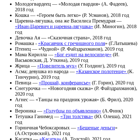
Молодогвардеец — «Молодая гвардия» (А. Фадеев),
2018 год
Кошка — «Героем быть легко» (Р. Усманов), 2018 год
Царевна-лягушка, она же Василиса Премудрая —
«Иван-Царевич и царевна-лягушка»
(И. Миногин), 2018
год
Девочка Ая — «Сказочная страна», 2018 год
Ромашка -
«Красавчик с гречишного поля
» (Г.Латышева)
Птенец — «Чудной» (Р. Файздрахманов), 2019 год
Мама Кирилла —
«Бог ездит на велосипеде»
(И.
Васьковская, Д. Уткина), 2019 год
Жрица —
«Повелитель мух»
(У. Голдинг), 2019 год
Асма; девушка из народа —
«Казанское полотенце»
(К.
Тинчурин), 2019 год
Певица —
«Прощай, конферансье»
(Г. Горин), 2020 год
Снегурочка — «Новогодняя сказка» (Р. Файздрахманов),
2020 год
Агнес — «Танцы на праздник урожая» (Б. Фрил), 2020
год
Вероника —
«Голубцы по объявлению»
(А.Финк)
Тетушка Ганимед —
«Три толстяка»
(Ю. Олеша), 2021
год
Горничная Чебоксаровых —
«Бешеные деньги
»
(А.Островский), 2021 год
Касатка —
«Касатка»
(А. Толстой), 2021 год