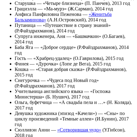
Старушка — «Четыре близнеца» (П. Панчев), 2013 год
Грациэлла — «Ма-мурэ» (Ж.Сарман), 2014 год
Анфиса Панфиловна Пеженова —
«Женитьба
Бальзаминова»
(А.Н.Островский), 2014 год
Путаница — «Путешествие в страну знаний»
(Р.Файздрахманов), 2014 год
Супруга инженера, Аня — «Башмачкин» (О.Багаев),
2014 год
Баба Яга — «Доброе сердце» (Р.Файздрахманов), 2014
год
Гость — «Храбрец-удалец» (О.Гаврилова), 2015 год
Финея — «Дурочка» (Лопе де Вега), 2015 год
Кошка — «Старая добрая сказка» (Р.Файздрахманов),
2015 год
Снегурочка — «Чудеса под Новый год»
(Р.Файздрахманов), 2017 год
Учительница английского языка — «Госпожа
Министерша» (Б. Нушич), 2017 год
Ольга, буфетчица — «А свадьба пела и …» (Н. Коляда),
2017 год
Девушка художника (эпизод «Качели») — «Сны» по
циклу произведений «Темные аллеи» (И.Бунин), 2017
год
Сюлливэн Анни —
«Сотворившая чудо»
(У.Гибсон),
2018 год