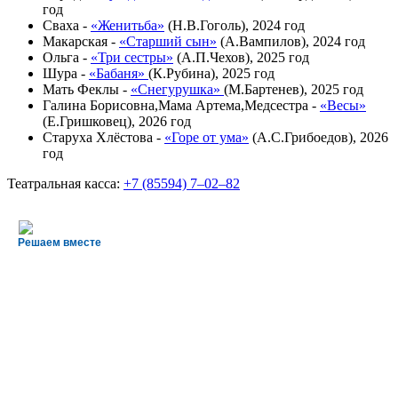
год
Сваха -
«Женитьба»
(Н.В.Гоголь), 2024 год
Макарская -
«Старший сын»
(А.Вампилов), 2024 год
Ольга -
«Три сестры»
(А.П.Чехов), 2025 год
Шура -
«Бабаня»
(К.Рубина), 2025 год
Мать Феклы -
«Снегурушка»
(М.Бартенев), 2025 год
Галина Борисовна,Мама Артема,Медсестра -
«Весы»
(Е.Гришковец), 2026 год
Старуха Хлёстова -
«Горе от ума»
(А.С.Грибоедов), 2026
год
Театральная касса:
+7 (85594) 7‒02‒82
Решаем вместе