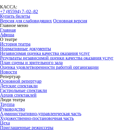
КАССА:
+7 (85594) 7‒02‒82
Купить билеты
Версия для слабовидящих
Основная версия
Главное меню
Главная
Афиша
О театре
История театра
Нормативные документы
Независимая оценка качества оказания услуг
Результаты независимой оценки качества оказания услуг
План сцены и зрительного зала
Оценка удовлетворенности работой организации
Новости
Репертуар
Основной репертуар
Детские спектакли
Гастрольные спектакли
Архив спектаклей
Люди театра
Труппа
Руководство
Административно-управленческая часть
Художественно-постановочная часть
Цеха
Приглашенные режиссеры