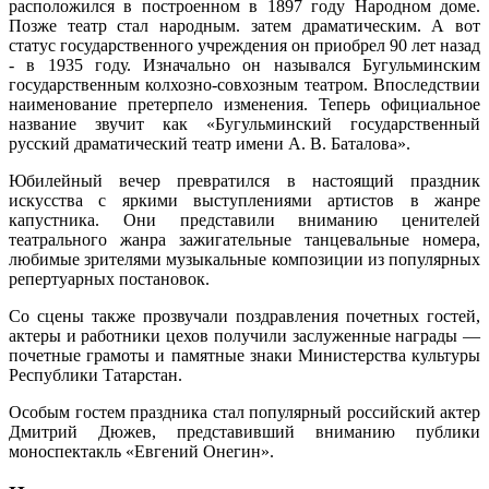
расположился в построенном в 1897 году Народном доме.
Позже театр стал народным. затем драматическим. А вот
статус государственного учреждения он приобрел 90 лет назад
- в 1935 году. Изначально он назывался Бугульминским
государственным колхозно-совхозным театром. Впоследствии
наименование претерпело изменения. Теперь официальное
название звучит как «Бугульминский государственный
русский драматический театр имени А. В. Баталова».
Юбилейный вечер превратился в настоящий праздник
искусства с яркими выступлениями артистов в жанре
капустника. Они представили вниманию ценителей
театрального жанра зажигательные танцевальные номера,
любимые зрителями музыкальные композиции из популярных
репертуарных постановок.
Со сцены также прозвучали поздравления почетных гостей,
актеры и работники цехов получили заслуженные награды —
почетные грамоты и памятные знаки Министерства культуры
Республики Татарстан.
Особым гостем праздника стал популярный российский актер
Дмитрий Дюжев, представивший вниманию публики
моноспектакль «Евгений Онегин».