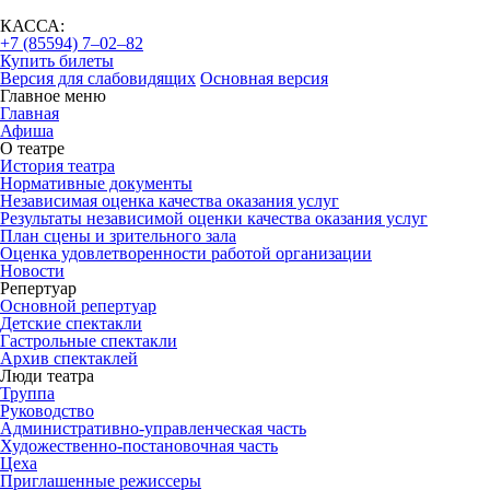
КАССА:
+7 (85594) 7‒02‒82
Купить билеты
Версия для слабовидящих
Основная версия
Главное меню
Главная
Афиша
О театре
История театра
Нормативные документы
Независимая оценка качества оказания услуг
Результаты независимой оценки качества оказания услуг
План сцены и зрительного зала
Оценка удовлетворенности работой организации
Новости
Репертуар
Основной репертуар
Детские спектакли
Гастрольные спектакли
Архив спектаклей
Люди театра
Труппа
Руководство
Административно-управленческая часть
Художественно-постановочная часть
Цеха
Приглашенные режиссеры