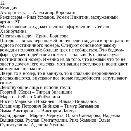
12+
Комедия
Автор пьесы — Александр Коровкин
Режиссеры – Рияз Усманов, Роман Никитин, заслуженный
артист РТ
Музыкальное и художественное оформление – Лейсан
Хабибуллина
Спектакль ведет Ирина Борисова
Пятеро главных персонажей по очереди сходятся в пространстве
одного гостиничного номера. Следуют основному закону
комедии положений: больше трех не собираться. Это бедрум-
фарс, где место действия сюжета – спальня. В нашем случае
гостиничный номер. Именно из-за того, что каждый что-то не
знает о другом, его мыслях, мотивации поступков и возникают
комичные положения.
Двери то в номер, то в ванную, то в спальню периодически
распахиваются, впускают все новые подробности, запутывают
сюжет.
Действующие лица и исполнители:
Георгий (Жора) – Тигран Зиганшин
Марго – Лейсан Хабибуллина
Иосиф Маркович Ножичек – Ильдар Вильданов
Владимир Петрович Бибиков – Тимур Багаманов
Эмма Викторовна – Виктория Лапчук
Коридорные – Марина Чернуха, Ольга Санчарова, Надежда
Вышенская, Руслан Сунгатуллин, Рияз Усманов, Эльза
Сунгатуллина, Аделина Уткина