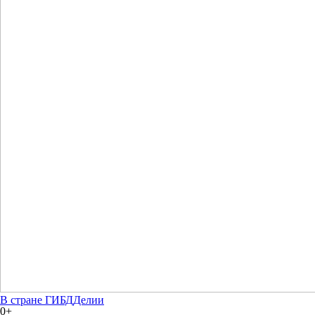
В стране ГИБДДелии
0+